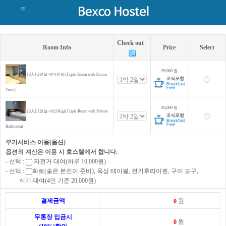
Check out
Room Info
Price
Select
95,000
원
[3人] 3인실 바다전망(Triple Room with Ocean
View)
85,000
원
[3人] 3인실-개인욕실(Triple Room with Private
Bathroom)
부가서비스 이용(옵션)
옵션의 계산은 이용 시 호스텔에서 합니다.
- 선택 :
자전거 대여(하루 10,000원)
- 선택 :
화로(숯은 본인이 준비), 옥상 테이블, 전기후라이펜, 구이 도구,
식기 대여(4인 기준 20,000원)
결제금액
원
무통장 입금시
원