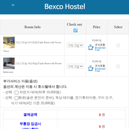
Check out
Room Info
Price
Select
95,000
원
[3人] 3인실 바다전망(Triple Room with Ocean
View)
85,000
원
[3人] 3인실-개인욕실(Triple Room with Private
Bathroom)
부가서비스 이용(옵션)
옵션의 계산은 이용 시 호스텔에서 합니다.
- 선택 :
자전거 대여(하루 10,000원)
- 선택 :
화로(숯은 본인이 준비), 옥상 테이블, 전기후라이펜, 구이 도구,
식기 대여(4인 기준 20,000원)
결제금액
원
무통장 입금시
원