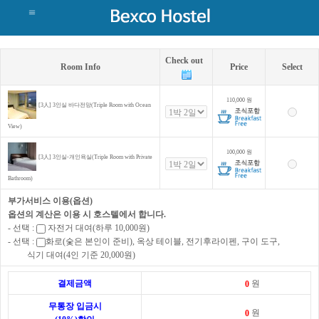
Check out
Room Info
Price
Select
110,000
원
[3人] 3인실 바다전망(Triple Room with Ocean
View)
100,000
원
[3人] 3인실-개인욕실(Triple Room with Private
Bathroom)
부가서비스 이용(옵션)
옵션의 계산은 이용 시 호스텔에서 합니다.
- 선택 :
자전거 대여(하루 10,000원)
- 선택 :
화로(숯은 본인이 준비), 옥상 테이블, 전기후라이펜, 구이 도구,
식기 대여(4인 기준 20,000원)
결제금액
원
무통장 입금시
원