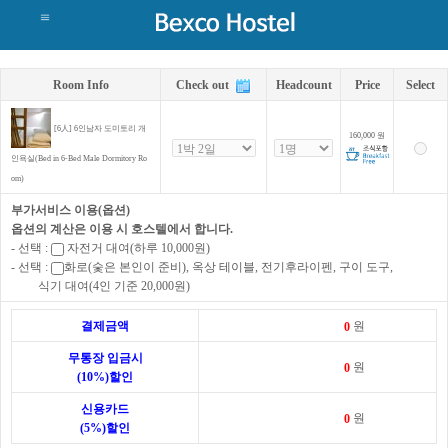
Room Info
Check out
Headcount
Price
Select
[6人] 6인남자 도미토리 개
160,000
원
인욕실(Bed in 6-Bed Male Dormitory Ro
om)
부가서비스 이용(옵션)
옵션의 계산은 이용 시 호스텔에서 합니다.
- 선택 :
자전거 대여(하루 10,000원)
- 선택 :
화로(숯은 본인이 준비), 옥상 테이블, 전기후라이펜, 구이 도구,
식기 대여(4인 기준 20,000원)
결제금액
원
무통장 입금시
원
(10%)할인
신용카드
원
(5%)할인