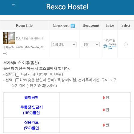
Room Info
Check out
Headcount
Price
Select
[6人] 6인남자 도미토리 개
160,000
원
인욕실(Bed in 6-Bed Male Dormitory Ro
om)
부가서비스 이용(옵션)
옵션의 계산은 이용 시 호스텔에서 합니다.
- 선택 :
자전거 대여(하루 10,000원)
- 선택 :
화로(숯은 본인이 준비), 옥상 테이블, 전기후라이펜, 구이 도구,
식기 대여(4인 기준 20,000원)
결제금액
원
무통장 입금시
원
(10%)할인
신용카드
원
(5%)할인